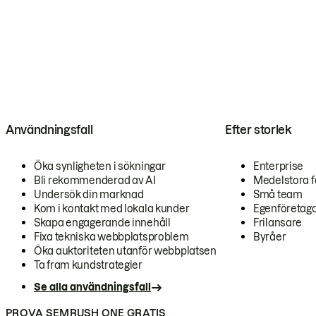
Användningsfall
Efter storlek
Öka synligheten i sökningar
Enterprise
Bli rekommenderad av AI
Medelstora f
Undersök din marknad
Små team
Kom i kontakt med lokala kunder
Egenföretag
Skapa engagerande innehåll
Frilansare
Fixa tekniska webbplatsproblem
Byråer
Öka auktoriteten utanför webbplatsen
Ta fram kundstrategier
Se alla användningsfall
PROVA SEMRUSH ONE GRATIS