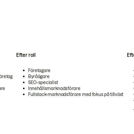
Efter roll
Ef
Företagare
öretag
Byråägare
SEO-specialist
are
Innehållsmarknadsförare
Fullstack-marknadsförare med fokus på tillväxt