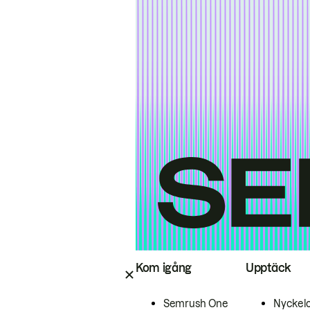
Kom igång
Upptäck
Semrush One
Nyckel