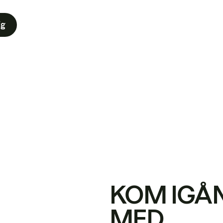
ig
KOM IGÅ
MED