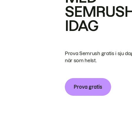
SEMRUS
IDAG
Prova Semrush gratis i sju da
när som helst.
Prova gratis