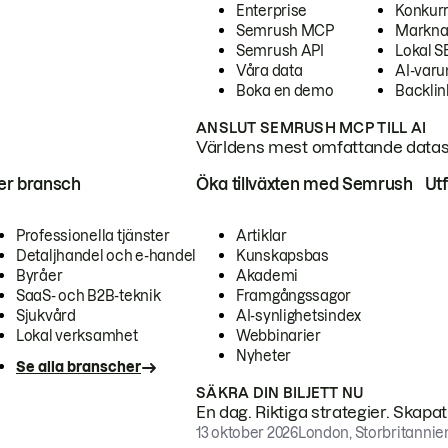
Enterprise
Konkur
Semrush MCP
Markna
Semrush API
Lokal 
Våra data
AI-var
Boka en demo
Backlin
ANSLUT SEMRUSH MCP TILL AI
Världens mest omfattande dataset
ter bransch
Öka tillväxten med Semrush
Ut
Professionella tjänster
Artiklar
Detaljhandel och e-handel
Kunskapsbas
Byråer
Akademi
SaaS- och B2B-teknik
Framgångssagor
Sjukvård
AI-synlighetsindex
Lokal verksamhet
Webbinarier
Nyheter
Se alla branscher
SÄKRA DIN BILJETT NU
En dag. Riktiga strategier. Skapa
13 oktober 2026
London, Storbritannie