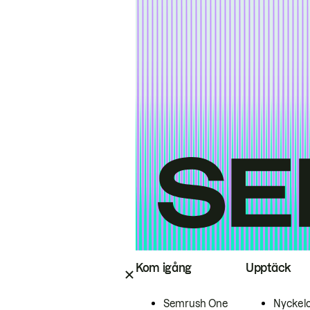
Kom igång
Upptäck
Semrush One
Nyckel