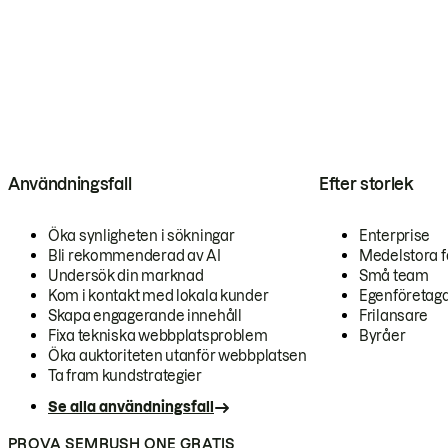
Användningsfall
Efter storlek
Öka synligheten i sökningar
Enterprise
Bli rekommenderad av AI
Medelstora f
Undersök din marknad
Små team
Kom i kontakt med lokala kunder
Egenföretag
Skapa engagerande innehåll
Frilansare
Fixa tekniska webbplatsproblem
Byråer
Öka auktoriteten utanför webbplatsen
Ta fram kundstrategier
Se alla användningsfall
PROVA SEMRUSH ONE GRATIS