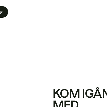
ig
KOM IGÅ
MED