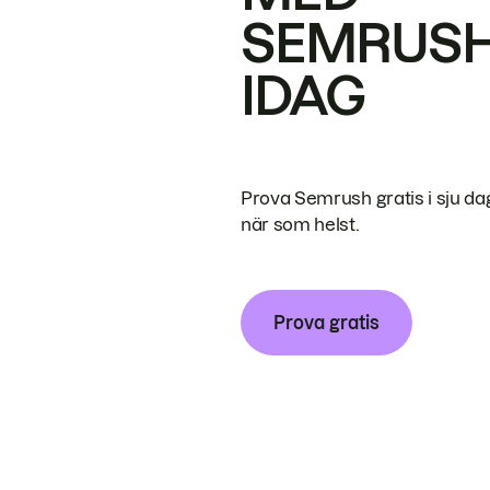
SEMRUS
IDAG
Prova Semrush gratis i sju da
när som helst.
Prova gratis