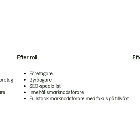
Efter roll
Ef
Företagare
öretag
Byråägare
SEO-specialist
are
Innehållsmarknadsförare
Fullstack-marknadsförare med fokus på tillväxt