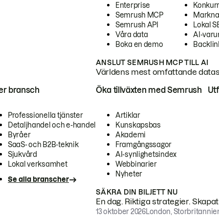
Enterprise
Konkur
Semrush MCP
Markna
Semrush API
Lokal 
Våra data
AI-var
Boka en demo
Backlin
ANSLUT SEMRUSH MCP TILL AI
Världens mest omfattande dataset
ter bransch
Öka tillväxten med Semrush
Ut
Professionella tjänster
Artiklar
Detaljhandel och e-handel
Kunskapsbas
Byråer
Akademi
SaaS- och B2B-teknik
Framgångssagor
Sjukvård
AI-synlighetsindex
Lokal verksamhet
Webbinarier
Nyheter
Se alla branscher
SÄKRA DIN BILJETT NU
En dag. Riktiga strategier. Skapa
13 oktober 2026
London, Storbritannie