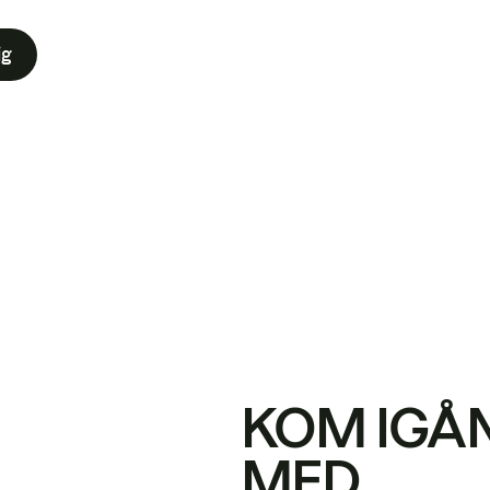
ig
KOM IGÅ
MED