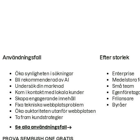
Användningsfall
Efter storlek
Öka synligheten i sökningar
Enterprise
Bli rekommenderad av AI
Medelstora f
Undersök din marknad
Små team
Kom i kontakt med lokala kunder
Egenföretag
Skapa engagerande innehåll
Frilansare
Fixa tekniska webbplatsproblem
Byråer
Öka auktoriteten utanför webbplatsen
Ta fram kundstrategier
Se alla användningsfall
PROVA SEMRUSH ONE GRATIS