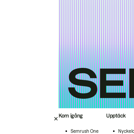
Kom igång
Upptäck
Semrush One
Nyckel