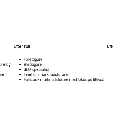
Efter roll
Ef
Företagare
öretag
Byråägare
SEO-specialist
are
Innehållsmarknadsförare
Fullstack-marknadsförare med fokus på tillväxt