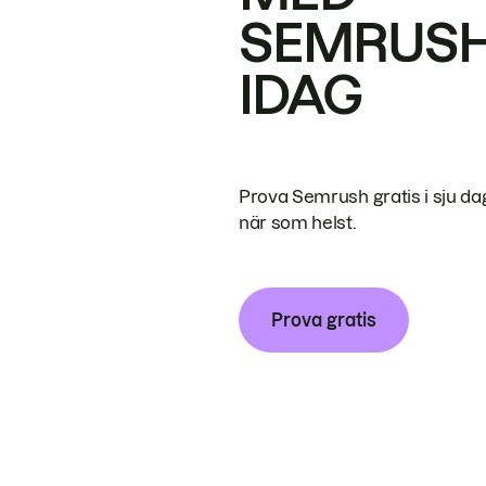
SEMRUS
IDAG
Prova Semrush gratis i sju da
när som helst.
Prova gratis