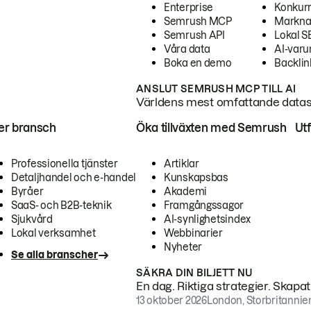
Enterprise
Konkur
Semrush MCP
Markna
Semrush API
Lokal 
Våra data
AI-var
Boka en demo
Backlin
ANSLUT SEMRUSH MCP TILL AI
Världens mest omfattande dataset
ter bransch
Öka tillväxten med Semrush
Ut
Professionella tjänster
Artiklar
Detaljhandel och e-handel
Kunskapsbas
Byråer
Akademi
SaaS- och B2B-teknik
Framgångssagor
Sjukvård
AI-synlighetsindex
Lokal verksamhet
Webbinarier
Nyheter
Se alla branscher
SÄKRA DIN BILJETT NU
En dag. Riktiga strategier. Skapa
13 oktober 2026
London, Storbritannie