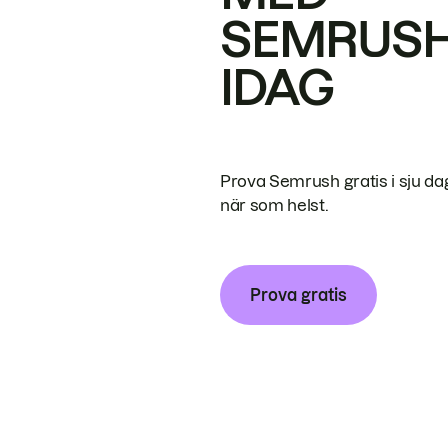
SEMRUS
IDAG
Prova Semrush gratis i sju da
när som helst.
Prova gratis