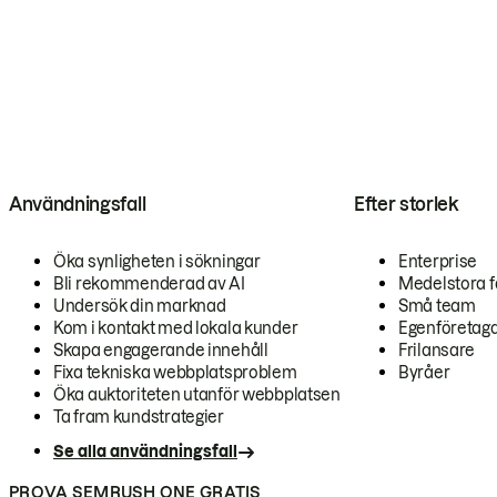
Användningsfall
Efter storlek
Öka synligheten i sökningar
Enterprise
Bli rekommenderad av AI
Medelstora f
Undersök din marknad
Små team
Kom i kontakt med lokala kunder
Egenföretag
Skapa engagerande innehåll
Frilansare
Fixa tekniska webbplatsproblem
Byråer
Öka auktoriteten utanför webbplatsen
Ta fram kundstrategier
Se alla användningsfall
PROVA SEMRUSH ONE GRATIS