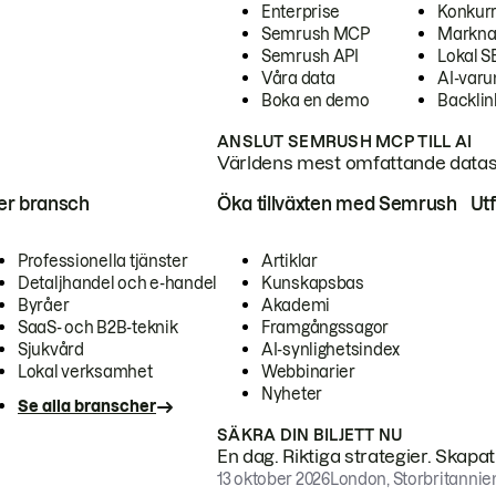
Enterprise
Konkur
Semrush MCP
Markna
Semrush API
Lokal 
Våra data
AI-var
Boka en demo
Backlin
ANSLUT SEMRUSH MCP TILL AI
Världens mest omfattande dataset
ter bransch
Öka tillväxten med Semrush
Ut
Professionella tjänster
Artiklar
Detaljhandel och e-handel
Kunskapsbas
Byråer
Akademi
SaaS- och B2B-teknik
Framgångssagor
Sjukvård
AI-synlighetsindex
Lokal verksamhet
Webbinarier
Nyheter
Se alla branscher
SÄKRA DIN BILJETT NU
En dag. Riktiga strategier. Skapa
13 oktober 2026
London, Storbritannie