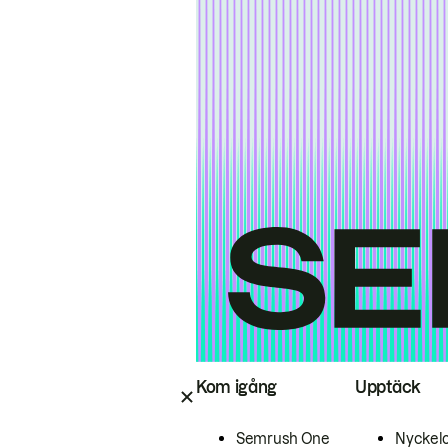
Kom igång
Upptäck
Semrush One
Nyckel