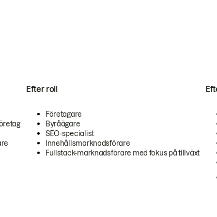
Efter roll
Ef
Företagare
öretag
Byråägare
SEO-specialist
are
Innehållsmarknadsförare
Fullstack-marknadsförare med fokus på tillväxt