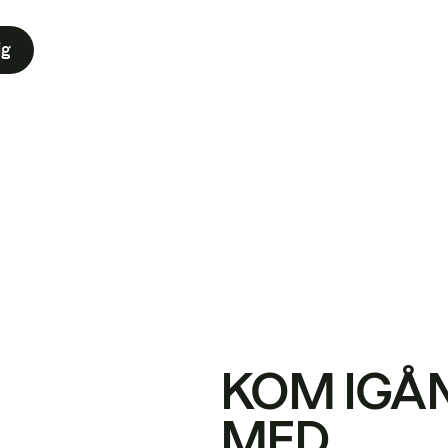
ig
KOM IGÅ
MED