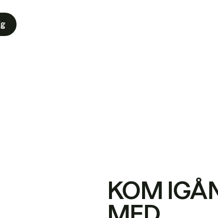
ig
KOM IGÅ
MED