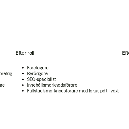
Efter roll
Ef
Företagare
öretag
Byråägare
SEO-specialist
are
Innehållsmarknadsförare
Fullstack-marknadsförare med fokus på tillväxt