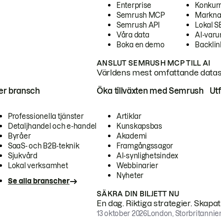
Enterprise
Konkur
Semrush MCP
Markna
Semrush API
Lokal 
Våra data
AI-var
Boka en demo
Backlin
ANSLUT SEMRUSH MCP TILL AI
Världens mest omfattande dataset
ter bransch
Öka tillväxten med Semrush
Ut
Professionella tjänster
Artiklar
Detaljhandel och e-handel
Kunskapsbas
Byråer
Akademi
SaaS- och B2B-teknik
Framgångssagor
Sjukvård
AI-synlighetsindex
Lokal verksamhet
Webbinarier
Nyheter
Se alla branscher
SÄKRA DIN BILJETT NU
En dag. Riktiga strategier. Skapa
13 oktober 2026
London, Storbritannie