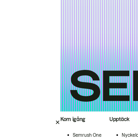
Kom igång
Upptäck
Semrush One
Nyckel