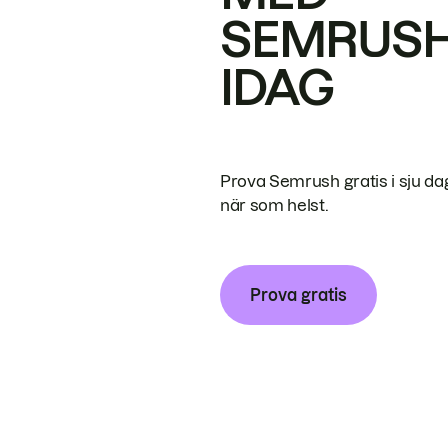
SEMRUS
IDAG
Prova Semrush gratis i sju da
när som helst.
Prova gratis