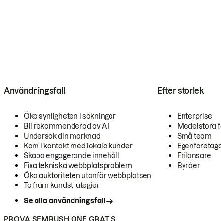
Användningsfall
Efter storlek
Öka synligheten i sökningar
Enterprise
Bli rekommenderad av AI
Medelstora f
Undersök din marknad
Små team
Kom i kontakt med lokala kunder
Egenföretag
Skapa engagerande innehåll
Frilansare
Fixa tekniska webbplatsproblem
Byråer
Öka auktoriteten utanför webbplatsen
Ta fram kundstrategier
Se alla användningsfall
PROVA SEMRUSH ONE GRATIS