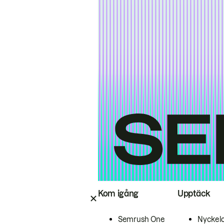
Kom igång
Upptäck
Semrush One
Nyckel