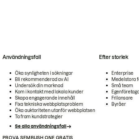
Användningsfall
Efter storlek
Öka synligheten i sökningar
Enterprise
Bli rekommenderad av AI
Medelstora f
Undersök din marknad
Små team
Kom i kontakt med lokala kunder
Egenföretag
Skapa engagerande innehåll
Frilansare
Fixa tekniska webbplatsproblem
Byråer
Öka auktoriteten utanför webbplatsen
Ta fram kundstrategier
Se alla användningsfall
PROVA SEMRUSH ONE GRATIS