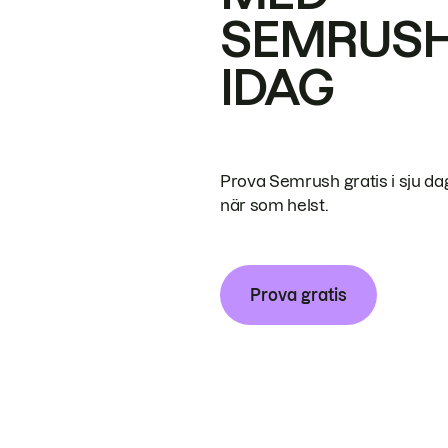
SEMRUS
IDAG
Prova Semrush gratis i sju da
när som helst.
Prova gratis