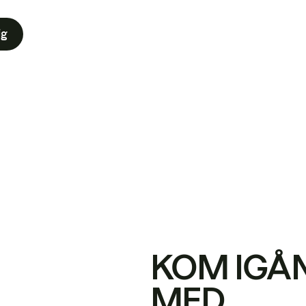
ig
KOM IGÅ
MED