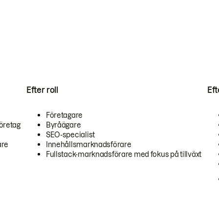
Efter roll
Ef
Företagare
öretag
Byråägare
SEO-specialist
are
Innehållsmarknadsförare
Fullstack-marknadsförare med fokus på tillväxt