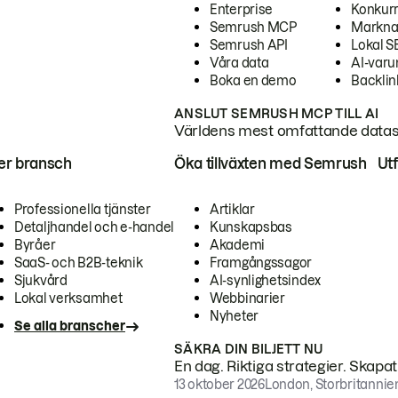
Enterprise
Konkur
Semrush MCP
Markna
Semrush API
Lokal 
Våra data
AI-var
Boka en demo
Backlin
ANSLUT SEMRUSH MCP TILL AI
Världens mest omfattande dataset
ter bransch
Öka tillväxten med Semrush
Ut
Professionella tjänster
Artiklar
Detaljhandel och e-handel
Kunskapsbas
Byråer
Akademi
SaaS- och B2B-teknik
Framgångssagor
Sjukvård
AI-synlighetsindex
Lokal verksamhet
Webbinarier
Nyheter
Se alla branscher
SÄKRA DIN BILJETT NU
En dag. Riktiga strategier. Skapa
13 oktober 2026
London, Storbritannie