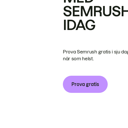
SEMRUS
IDAG
Prova Semrush gratis i sju da
när som helst.
Prova gratis