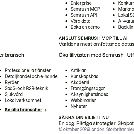
Enterprise
Konkur
Semrush MCP
Markna
Semrush API
Lokal 
Våra data
AI-var
Boka en demo
Backlin
ANSLUT SEMRUSH MCP TILL AI
Världens mest omfattande dataset
ter bransch
Öka tillväxten med Semrush
Ut
Professionella tjänster
Artiklar
Detaljhandel och e-handel
Kunskapsbas
Byråer
Akademi
SaaS- och B2B-teknik
Framgångssagor
Sjukvård
AI-synlighetsindex
Lokal verksamhet
Webbinarier
Nyheter
Se alla branscher
SÄKRA DIN BILJETT NU
En dag. Riktiga strategier. Skapa
13 oktober 2026
London, Storbritannie