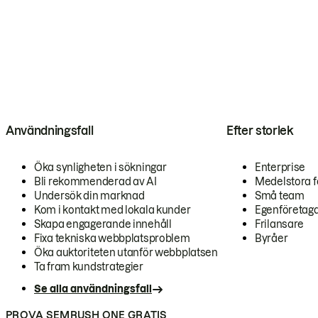
Användningsfall
Efter storlek
Öka synligheten i sökningar
Enterprise
Bli rekommenderad av AI
Medelstora f
Undersök din marknad
Små team
Kom i kontakt med lokala kunder
Egenföretag
Skapa engagerande innehåll
Frilansare
Fixa tekniska webbplatsproblem
Byråer
Öka auktoriteten utanför webbplatsen
Ta fram kundstrategier
Se alla användningsfall
PROVA SEMRUSH ONE GRATIS