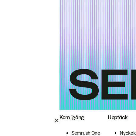
Kom igång
Upptäck
Semrush One
Nyckel