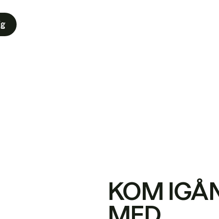
ig
KOM IGÅ
MED