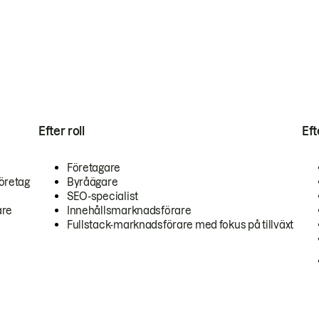
Efter roll
Ef
Företagare
öretag
Byråägare
SEO-specialist
are
Innehållsmarknadsförare
Fullstack-marknadsförare med fokus på tillväxt