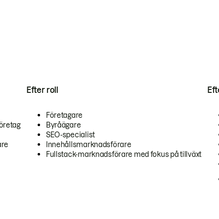
Efter roll
Ef
Företagare
öretag
Byråägare
SEO-specialist
are
Innehållsmarknadsförare
Fullstack-marknadsförare med fokus på tillväxt