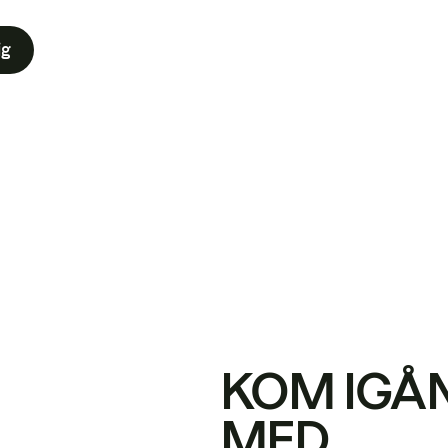
ig
KOM IGÅ
MED