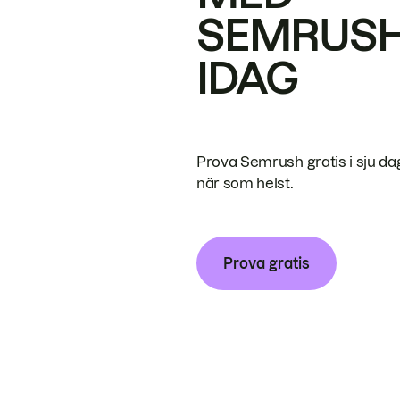
SEMRUS
IDAG
Prova Semrush gratis i sju da
när som helst.
Prova gratis