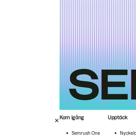
Kom igång
Upptäck
Semrush One
Nyckel