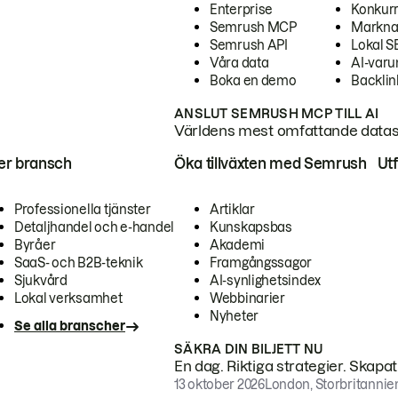
Enterprise
Konkur
Semrush MCP
Markna
Semrush API
Lokal 
Våra data
AI-var
Boka en demo
Backlin
ANSLUT SEMRUSH MCP TILL AI
Världens mest omfattande dataset
ter bransch
Öka tillväxten med Semrush
Ut
Professionella tjänster
Artiklar
Detaljhandel och e-handel
Kunskapsbas
Byråer
Akademi
SaaS- och B2B-teknik
Framgångssagor
Sjukvård
AI-synlighetsindex
Lokal verksamhet
Webbinarier
Nyheter
Se alla branscher
SÄKRA DIN BILJETT NU
En dag. Riktiga strategier. Skapa
13 oktober 2026
London, Storbritannie