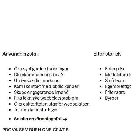
Användningsfall
Efter storlek
Öka synligheten i sökningar
Enterprise
Bli rekommenderad av AI
Medelstora f
Undersök din marknad
Små team
Kom i kontakt med lokala kunder
Egenföretag
Skapa engagerande innehåll
Frilansare
Fixa tekniska webbplatsproblem
Byråer
Öka auktoriteten utanför webbplatsen
Ta fram kundstrategier
Se alla användningsfall
PROVA SEMRUSH ONE GRATIS