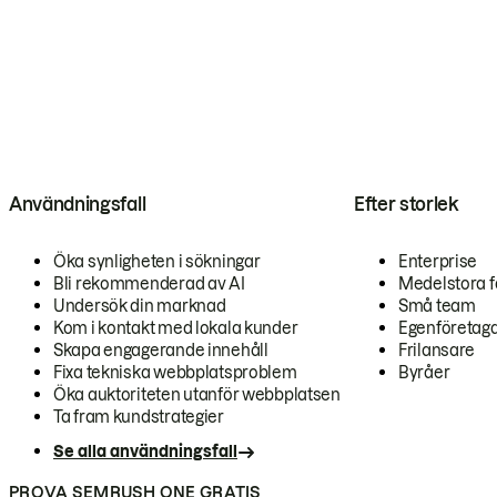
Användningsfall
Efter storlek
Öka synligheten i sökningar
Enterprise
Bli rekommenderad av AI
Medelstora f
Undersök din marknad
Små team
Kom i kontakt med lokala kunder
Egenföretag
Skapa engagerande innehåll
Frilansare
Fixa tekniska webbplatsproblem
Byråer
Öka auktoriteten utanför webbplatsen
Ta fram kundstrategier
Se alla användningsfall
PROVA SEMRUSH ONE GRATIS