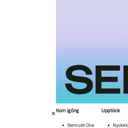
Kom igång
Upptäck
Semrush One
Nyckel