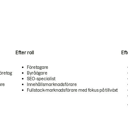
Efter roll
Ef
Företagare
öretag
Byråägare
SEO-specialist
are
Innehållsmarknadsförare
Fullstack-marknadsförare med fokus på tillväxt