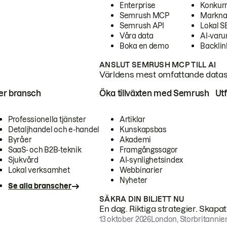
Enterprise
Konkur
Semrush MCP
Markna
Semrush API
Lokal 
Våra data
AI-var
Boka en demo
Backlin
ANSLUT SEMRUSH MCP TILL AI
Världens mest omfattande dataset
ter bransch
Öka tillväxten med Semrush
Ut
Professionella tjänster
Artiklar
Detaljhandel och e-handel
Kunskapsbas
Byråer
Akademi
SaaS- och B2B-teknik
Framgångssagor
Sjukvård
AI-synlighetsindex
Lokal verksamhet
Webbinarier
Nyheter
Se alla branscher
SÄKRA DIN BILJETT NU
En dag. Riktiga strategier. Skapa
13 oktober 2026
London, Storbritannie