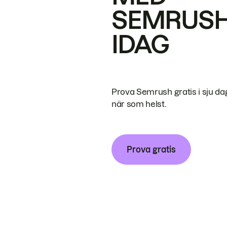
SEMRUS
IDAG
Prova Semrush gratis i sju da
när som helst.
Prova gratis