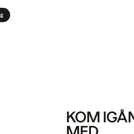
ig
KOM IGÅ
MED