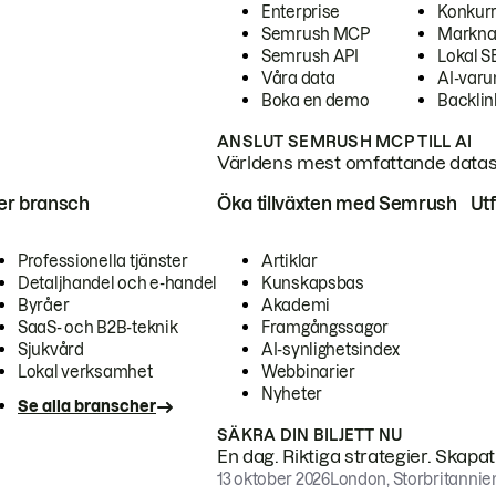
Enterprise
Konkur
Semrush MCP
Markna
Semrush API
Lokal 
Våra data
AI-var
Boka en demo
Backlin
ANSLUT SEMRUSH MCP TILL AI
Världens mest omfattande dataset
ter bransch
Öka tillväxten med Semrush
Ut
Professionella tjänster
Artiklar
Detaljhandel och e-handel
Kunskapsbas
Byråer
Akademi
SaaS- och B2B-teknik
Framgångssagor
Sjukvård
AI-synlighetsindex
Lokal verksamhet
Webbinarier
Nyheter
Se alla branscher
SÄKRA DIN BILJETT NU
En dag. Riktiga strategier. Skapa
13 oktober 2026
London, Storbritannie