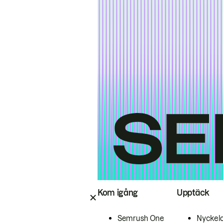
Kom igång
Upptäck
Semrush One
Nyckel