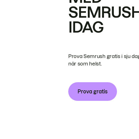
SEMRUS
IDAG
Prova Semrush gratis i sju da
när som helst.
Prova gratis