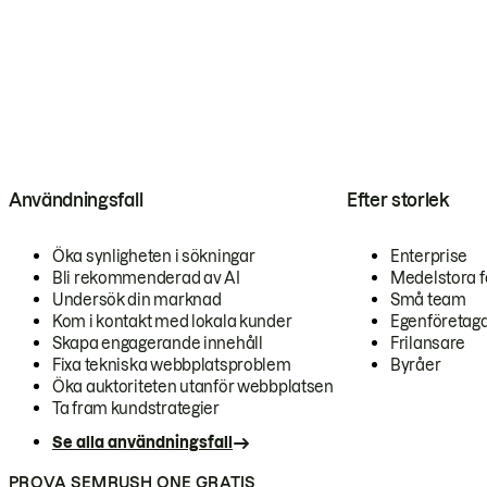
Användningsfall
Efter storlek
Öka synligheten i sökningar
Enterprise
Bli rekommenderad av AI
Medelstora f
Undersök din marknad
Små team
Kom i kontakt med lokala kunder
Egenföretag
Skapa engagerande innehåll
Frilansare
Fixa tekniska webbplatsproblem
Byråer
Öka auktoriteten utanför webbplatsen
Ta fram kundstrategier
Se alla användningsfall
PROVA SEMRUSH ONE GRATIS