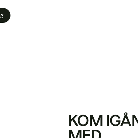
ig
KOM IGÅ
MED