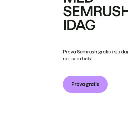
SEMRUS
IDAG
Prova Semrush gratis i sju da
när som helst.
Prova gratis