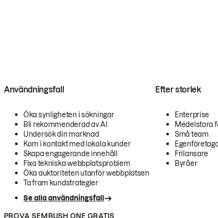
Användningsfall
Efter storlek
Öka synligheten i sökningar
Enterprise
Bli rekommenderad av AI
Medelstora f
Undersök din marknad
Små team
Kom i kontakt med lokala kunder
Egenföretag
Skapa engagerande innehåll
Frilansare
Fixa tekniska webbplatsproblem
Byråer
Öka auktoriteten utanför webbplatsen
Ta fram kundstrategier
Se alla användningsfall
PROVA SEMRUSH ONE GRATIS