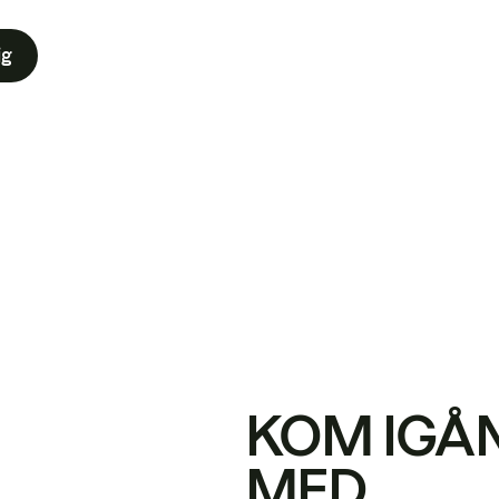
ig
KOM IGÅ
MED