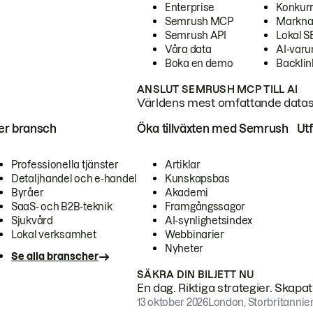
Enterprise
Konkur
Semrush MCP
Markna
Semrush API
Lokal 
Våra data
AI-var
Boka en demo
Backlin
ANSLUT SEMRUSH MCP TILL AI
Världens mest omfattande dataset
ter bransch
Öka tillväxten med Semrush
Ut
Professionella tjänster
Artiklar
Detaljhandel och e-handel
Kunskapsbas
Byråer
Akademi
SaaS- och B2B-teknik
Framgångssagor
Sjukvård
AI-synlighetsindex
Lokal verksamhet
Webbinarier
Nyheter
Se alla branscher
SÄKRA DIN BILJETT NU
En dag. Riktiga strategier. Skapa
13 oktober 2026
London, Storbritannie