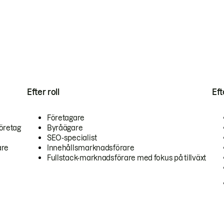
Efter roll
Ef
Företagare
öretag
Byråägare
SEO-specialist
are
Innehållsmarknadsförare
Fullstack-marknadsförare med fokus på tillväxt