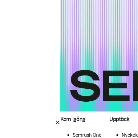
Kom igång
Upptäck
Semrush One
Nyckel