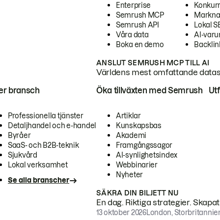
Enterprise
Konkur
Semrush MCP
Markna
Semrush API
Lokal 
Våra data
AI-var
Boka en demo
Backlin
ANSLUT SEMRUSH MCP TILL AI
Världens mest omfattande dataset
ter bransch
Öka tillväxten med Semrush
Ut
Professionella tjänster
Artiklar
Detaljhandel och e-handel
Kunskapsbas
Byråer
Akademi
SaaS- och B2B-teknik
Framgångssagor
Sjukvård
AI-synlighetsindex
Lokal verksamhet
Webbinarier
Nyheter
Se alla branscher
SÄKRA DIN BILJETT NU
En dag. Riktiga strategier. Skapa
13 oktober 2026
London, Storbritannie