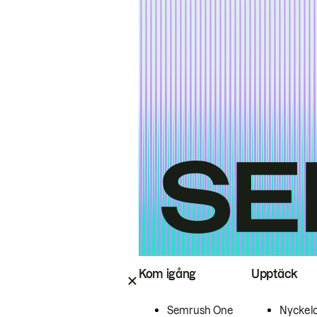
Kom igång
Upptäck
Semrush One
Nyckel