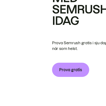
SEMRUS
IDAG
Prova Semrush gratis i sju da
när som helst.
Prova gratis