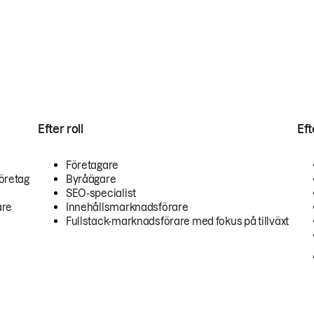
Efter roll
Ef
Företagare
öretag
Byråägare
SEO-specialist
are
Innehållsmarknadsförare
Fullstack-marknadsförare med fokus på tillväxt