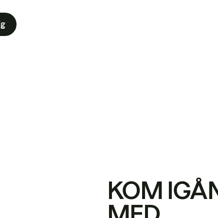
ig
KOM IGÅ
MED