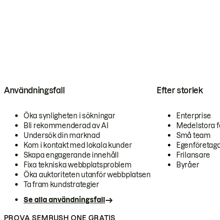
Användningsfall
Efter storlek
Öka synligheten i sökningar
Enterprise
Bli rekommenderad av AI
Medelstora f
Undersök din marknad
Små team
Kom i kontakt med lokala kunder
Egenföretag
Skapa engagerande innehåll
Frilansare
Fixa tekniska webbplatsproblem
Byråer
Öka auktoriteten utanför webbplatsen
Ta fram kundstrategier
Se alla användningsfall
PROVA SEMRUSH ONE GRATIS