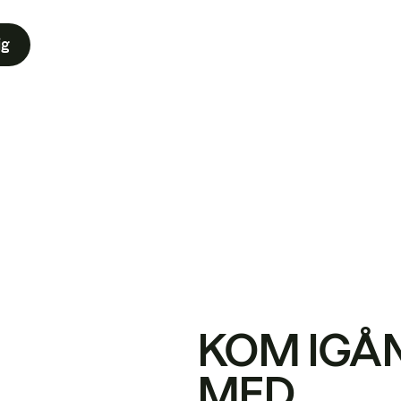
ig
KOM IGÅ
MED