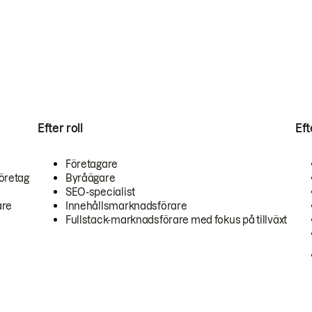
Efter roll
Ef
Företagare
öretag
Byråägare
SEO-specialist
are
Innehållsmarknadsförare
Fullstack-marknadsförare med fokus på tillväxt