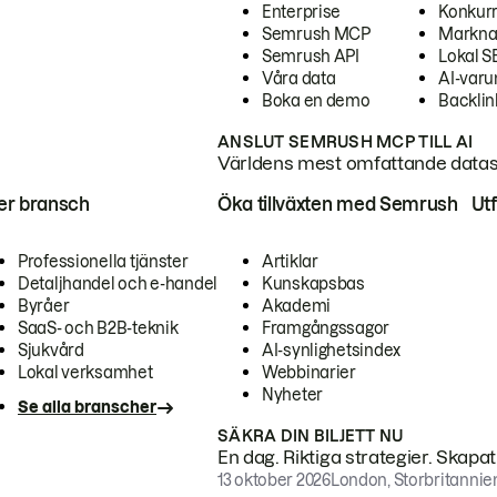
Enterprise
Konkur
Semrush MCP
Markna
Semrush API
Lokal 
Våra data
AI-var
Boka en demo
Backlin
ANSLUT SEMRUSH MCP TILL AI
Världens mest omfattande dataset
ter bransch
Öka tillväxten med Semrush
Ut
Professionella tjänster
Artiklar
Detaljhandel och e-handel
Kunskapsbas
Byråer
Akademi
SaaS- och B2B-teknik
Framgångssagor
Sjukvård
AI-synlighetsindex
Lokal verksamhet
Webbinarier
Nyheter
Se alla branscher
SÄKRA DIN BILJETT NU
En dag. Riktiga strategier. Skapa
13 oktober 2026
London, Storbritannie