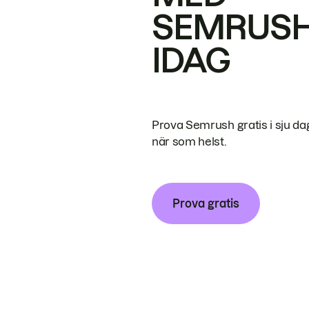
SEMRUS
IDAG
Prova Semrush gratis i sju da
när som helst.
Prova gratis