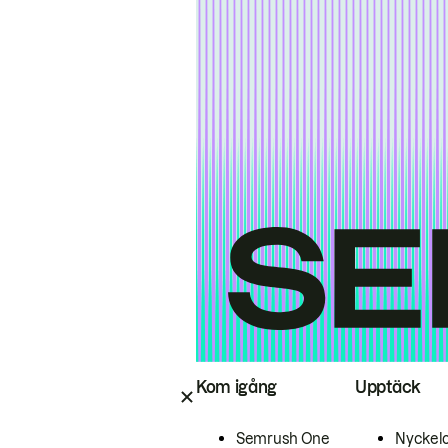
Kom igång
Upptäck
Semrush One
Nyckel