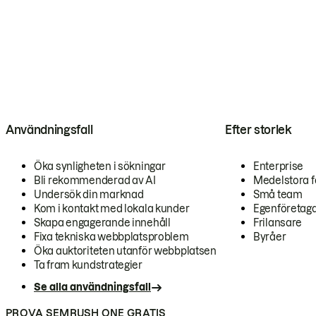
Användningsfall
Efter storlek
Öka synligheten i sökningar
Enterprise
Bli rekommenderad av AI
Medelstora f
Undersök din marknad
Små team
Kom i kontakt med lokala kunder
Egenföretag
Skapa engagerande innehåll
Frilansare
Fixa tekniska webbplatsproblem
Byråer
Öka auktoriteten utanför webbplatsen
Ta fram kundstrategier
Se alla användningsfall
PROVA SEMRUSH ONE GRATIS