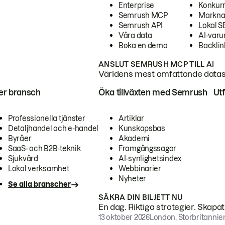
Enterprise
Konkur
Semrush MCP
Markna
Semrush API
Lokal 
Våra data
AI-var
Boka en demo
Backlin
ANSLUT SEMRUSH MCP TILL AI
Världens mest omfattande dataset
ter bransch
Öka tillväxten med Semrush
Ut
Professionella tjänster
Artiklar
Detaljhandel och e-handel
Kunskapsbas
Byråer
Akademi
SaaS- och B2B-teknik
Framgångssagor
Sjukvård
AI-synlighetsindex
Lokal verksamhet
Webbinarier
Nyheter
Se alla branscher
SÄKRA DIN BILJETT NU
En dag. Riktiga strategier. Skapa
13 oktober 2026
London, Storbritannie