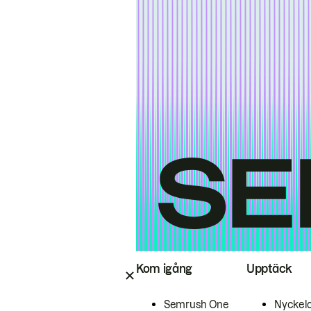
Kom igång
Upptäck
Semrush One
Nyckel