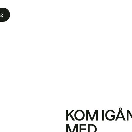
ig
KOM IGÅ
MED