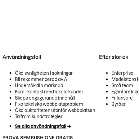
Användningsfall
Efter storlek
Öka synligheten i sökningar
Enterprise
Bli rekommenderad av AI
Medelstora f
Undersök din marknad
Små team
Kom i kontakt med lokala kunder
Egenföretag
Skapa engagerande innehåll
Frilansare
Fixa tekniska webbplatsproblem
Byråer
Öka auktoriteten utanför webbplatsen
Ta fram kundstrategier
Se alla användningsfall
PROVA SEMRUSH ONE GRATIS