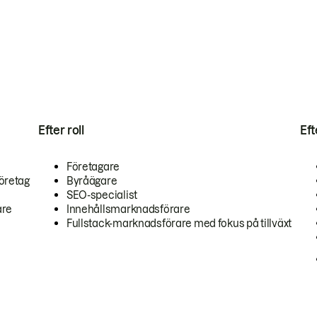
Efter roll
Ef
Företagare
öretag
Byråägare
SEO-specialist
are
Innehållsmarknadsförare
Fullstack-marknadsförare med fokus på tillväxt