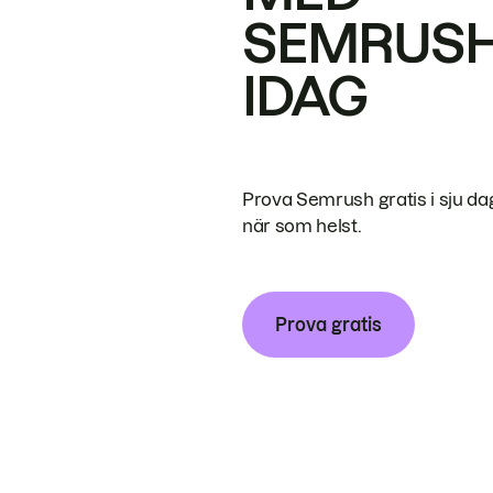
SEMRUS
IDAG
Prova Semrush gratis i sju da
när som helst.
Prova gratis