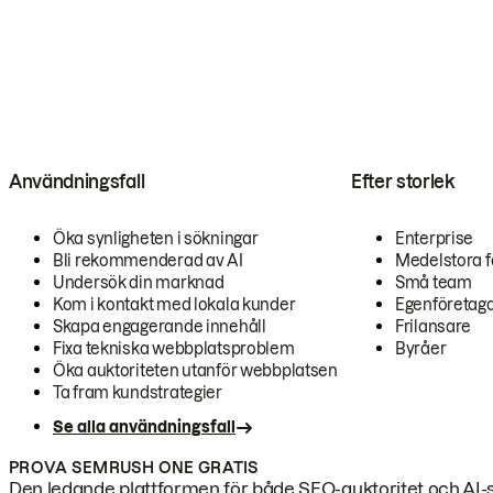
Användningsfall
Efter storlek
Öka synligheten i sökningar
Enterprise
Bli rekommenderad av AI
Medelstora f
Undersök din marknad
Små team
Kom i kontakt med lokala kunder
Egenföretag
Skapa engagerande innehåll
Frilansare
Fixa tekniska webbplatsproblem
Byråer
Öka auktoriteten utanför webbplatsen
Ta fram kundstrategier
Se alla användningsfall
PROVA SEMRUSH ONE GRATIS
Den ledande plattformen för både SEO-auktoritet och AI-s