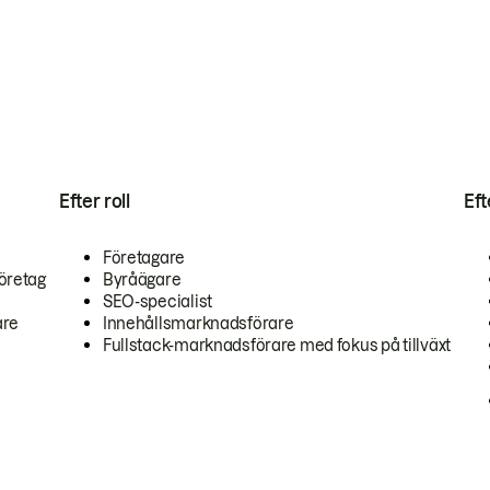
Efter roll
Ef
Företagare
öretag
Byråägare
SEO-specialist
are
Innehållsmarknadsförare
Fullstack-marknadsförare med fokus på tillväxt