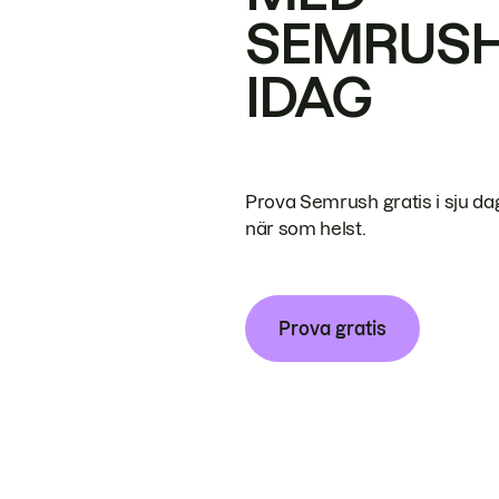
SEMRUS
IDAG
Prova Semrush gratis i sju da
när som helst.
Prova gratis