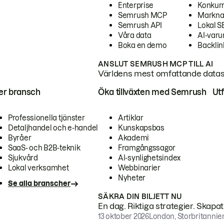
Enterprise
Konkur
Semrush MCP
Markna
Semrush API
Lokal 
Våra data
AI-var
Boka en demo
Backlin
ANSLUT SEMRUSH MCP TILL AI
Världens mest omfattande dataset
ter bransch
Öka tillväxten med Semrush
Ut
Professionella tjänster
Artiklar
Detaljhandel och e-handel
Kunskapsbas
Byråer
Akademi
SaaS- och B2B-teknik
Framgångssagor
Sjukvård
AI-synlighetsindex
Lokal verksamhet
Webbinarier
Nyheter
Se alla branscher
SÄKRA DIN BILJETT NU
En dag. Riktiga strategier. Skapa
13 oktober 2026
London, Storbritannie