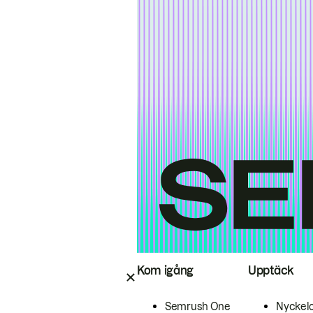
Kom igång
Upptäck
Semrush One
Nyckel