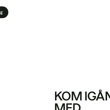
ig
KOM IGÅ
MED