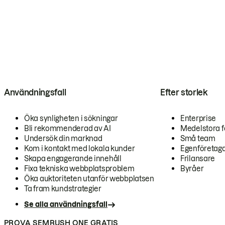
Användningsfall
Efter storlek
Öka synligheten i sökningar
Enterprise
Bli rekommenderad av AI
Medelstora f
Undersök din marknad
Små team
Kom i kontakt med lokala kunder
Egenföretag
Skapa engagerande innehåll
Frilansare
Fixa tekniska webbplatsproblem
Byråer
Öka auktoriteten utanför webbplatsen
Ta fram kundstrategier
Se alla användningsfall
PROVA SEMRUSH ONE GRATIS