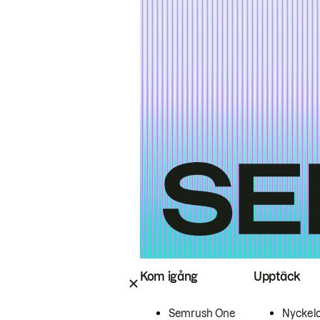
Kom igång
Upptäck
Semrush One
Nyckel