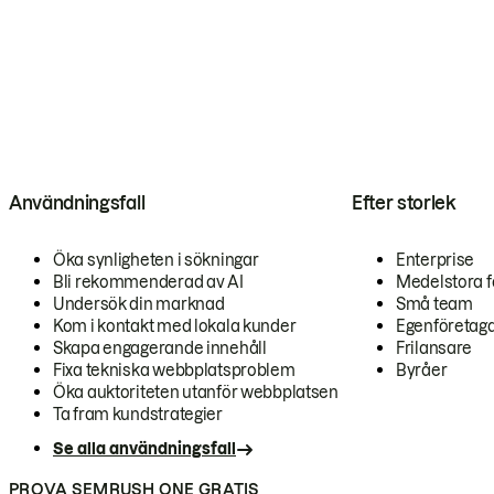
Användningsfall
Efter storlek
Öka synligheten i sökningar
Enterprise
Bli rekommenderad av AI
Medelstora f
Undersök din marknad
Små team
Kom i kontakt med lokala kunder
Egenföretag
Skapa engagerande innehåll
Frilansare
Fixa tekniska webbplatsproblem
Byråer
Öka auktoriteten utanför webbplatsen
Ta fram kundstrategier
Se alla användningsfall
PROVA SEMRUSH ONE GRATIS