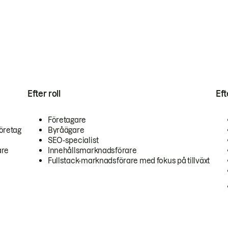
Efter roll
Ef
Företagare
öretag
Byråägare
SEO-specialist
are
Innehållsmarknadsförare
Fullstack-marknadsförare med fokus på tillväxt