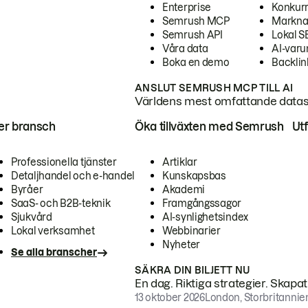
Enterprise
Konkur
Semrush MCP
Markna
Semrush API
Lokal 
Våra data
AI-var
Boka en demo
Backlin
ANSLUT SEMRUSH MCP TILL AI
Världens mest omfattande dataset
ter bransch
Öka tillväxten med Semrush
Ut
Professionella tjänster
Artiklar
Detaljhandel och e-handel
Kunskapsbas
Byråer
Akademi
SaaS- och B2B-teknik
Framgångssagor
Sjukvård
AI-synlighetsindex
Lokal verksamhet
Webbinarier
Nyheter
Se alla branscher
SÄKRA DIN BILJETT NU
En dag. Riktiga strategier. Skapa
13 oktober 2026
London, Storbritannie