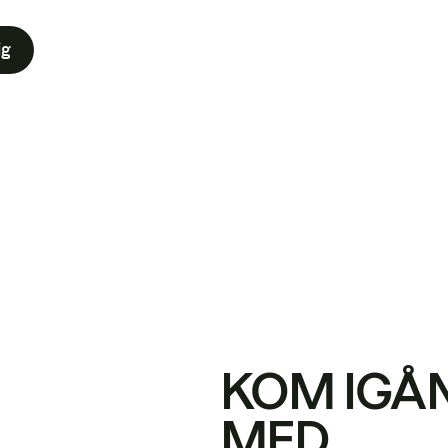
ig
KOM IGÅ
MED