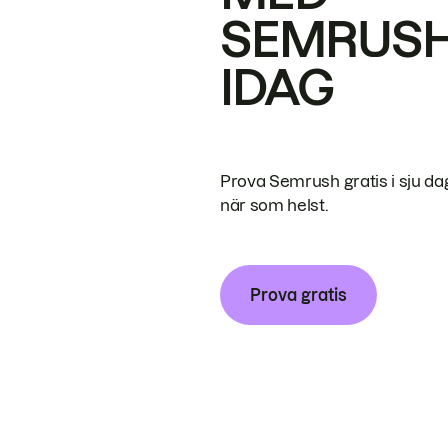
SEMRUS
IDAG
Prova Semrush gratis i sju da
när som helst.
Prova gratis