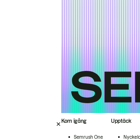
Kom igång
Upptäck
Semrush One
Nyckel