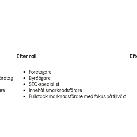
Efter roll
Ef
Företagare
öretag
Byråägare
SEO-specialist
are
Innehållsmarknadsförare
Fullstack-marknadsförare med fokus på tillväxt