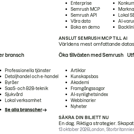
Enterprise
Konkur
Semrush MCP
Markna
Semrush API
Lokal 
Våra data
AI-var
Boka en demo
Backlin
ANSLUT SEMRUSH MCP TILL AI
Världens mest omfattande dataset
ter bransch
Öka tillväxten med Semrush
Ut
Professionella tjänster
Artiklar
Detaljhandel och e-handel
Kunskapsbas
Byråer
Akademi
SaaS- och B2B-teknik
Framgångssagor
Sjukvård
AI-synlighetsindex
Lokal verksamhet
Webbinarier
Nyheter
Se alla branscher
SÄKRA DIN BILJETT NU
En dag. Riktiga strategier. Skapa
13 oktober 2026
London, Storbritannie