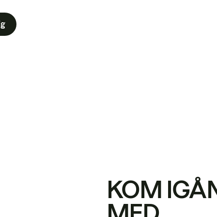
ig
KOM IGÅ
MED