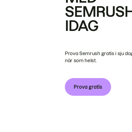
SEMRUS
IDAG
Prova Semrush gratis i sju da
när som helst.
Prova gratis