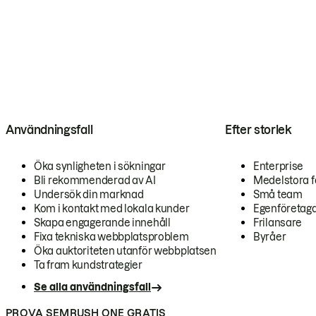
Användningsfall
Efter storlek
Öka synligheten i sökningar
Enterprise
Bli rekommenderad av AI
Medelstora f
Undersök din marknad
Små team
Kom i kontakt med lokala kunder
Egenföretag
Skapa engagerande innehåll
Frilansare
Fixa tekniska webbplatsproblem
Byråer
Öka auktoriteten utanför webbplatsen
Ta fram kundstrategier
Se alla användningsfall
PROVA SEMRUSH ONE GRATIS