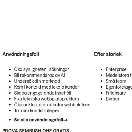
Användningsfall
Efter storlek
Öka synligheten i sökningar
Enterprise
Bli rekommenderad av AI
Medelstora f
Undersök din marknad
Små team
Kom i kontakt med lokala kunder
Egenföretag
Skapa engagerande innehåll
Frilansare
Fixa tekniska webbplatsproblem
Byråer
Öka auktoriteten utanför webbplatsen
Ta fram kundstrategier
Se alla användningsfall
PROVA SEMRUSH ONE GRATIS