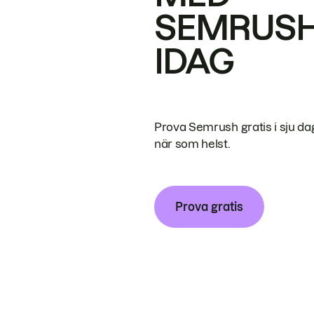
SEMRUS
IDAG
Prova Semrush gratis i sju da
när som helst.
Prova gratis