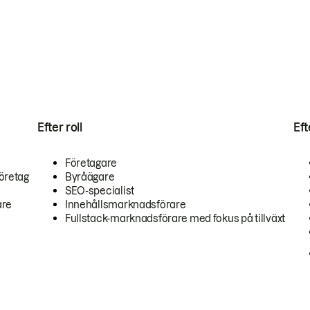
Efter roll
Ef
Företagare
öretag
Byråägare
SEO-specialist
are
Innehållsmarknadsförare
Fullstack-marknadsförare med fokus på tillväxt