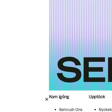
Kom igång
Upptäck
Semrush One
Nyckel