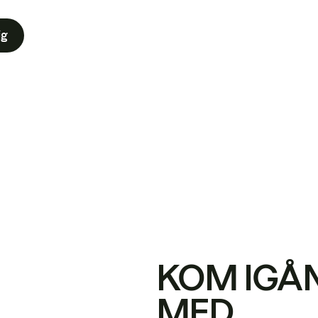
ig
KOM IGÅ
MED