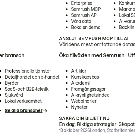
Enterprise
Konkur
Semrush MCP
Markna
Semrush API
Lokal 
Våra data
AI-var
Boka en demo
Backlin
ANSLUT SEMRUSH MCP TILL AI
Världens mest omfattande dataset
ter bransch
Öka tillväxten med Semrush
Ut
Professionella tjänster
Artiklar
Detaljhandel och e-handel
Kunskapsbas
Byråer
Akademi
SaaS- och B2B-teknik
Framgångssagor
Sjukvård
AI-synlighetsindex
Lokal verksamhet
Webbinarier
Nyheter
Se alla branscher
SÄKRA DIN BILJETT NU
En dag. Riktiga strategier. Skapa
13 oktober 2026
London, Storbritannie